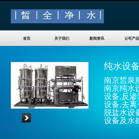
首页
关于我们
新闻资讯
公司产
纯水设
南京皙泉服
南京纯水
设备,反渗
设备,去离
脱盐水设
设备及水
Read more