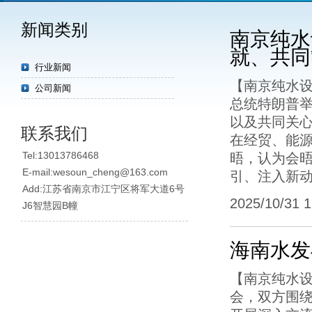
新闻类别
南京纯水
就、共同
行业新闻
【南京纯水设
公司新闻
总统特朗普
以及共同关
联系我们
在经贸、能
Tel:13013786468
晤，认为会
E-mail:wesoun_cheng@163.com
引、注入新
Add:江苏省南京市江宁区将军大道6号
2025/10/31 13
J6智慧园B幢
海南水发
【南京纯水设
会，双方围