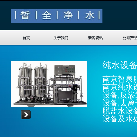
首页
关于我们
新闻资讯
公司产
纯水设
南京皙泉服
南京纯水
设备,反渗
设备,去离
脱盐水设
设备及水
Read more