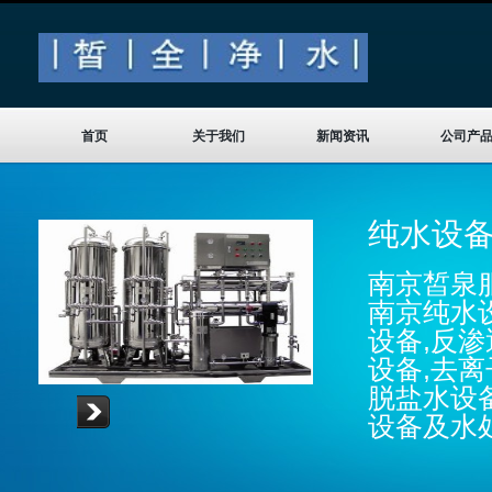
首页
关于我们
新闻资讯
公司产
纯水设
南京皙泉服
南京纯水
设备,反渗
设备,去离
脱盐水设
设备及水
Read more